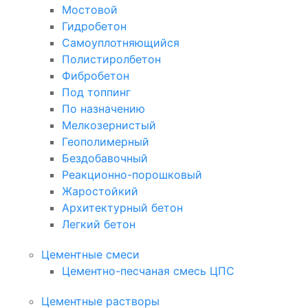
Мостовой
Гидробетон
Самоуплотняющийся
Полистиролбетон
Фибробетон
Под топпинг
По назначению
Мелкозернистый
Геополимерный
Бездобавочный
Реакционно-порошковый
Жаростойкий
Архитектурный бетон
Легкий бетон
Цементные смеси
Цементно-песчаная смесь ЦПС
Цементные растворы