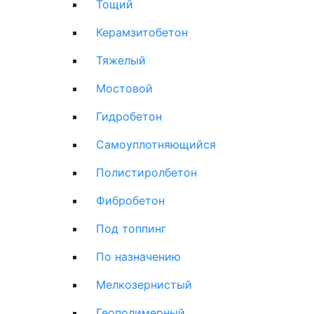
Тощий
Керамзитобетон
Тяжелый
Мостовой
Гидробетон
Самоуплотняющийся
Полистиролбетон
Фибробетон
Под топпинг
По назначению
Мелкозернистый
Геополимерный