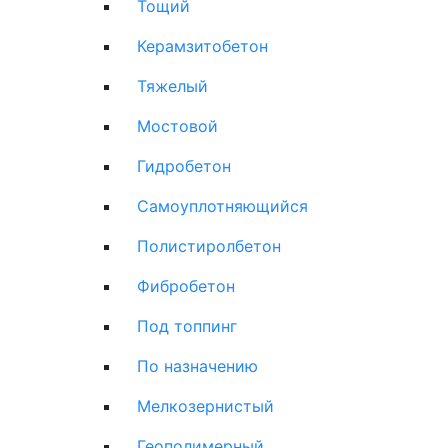
Тощий
Керамзитобетон
Тяжелый
Мостовой
Гидробетон
Самоуплотняющийся
Полистиролбетон
Фибробетон
Под топпинг
По назначению
Мелкозернистый
Геополимерный