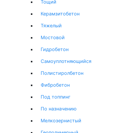
Тощий
Керамзитобетон
Тяжелый
Мостовой
Гидробетон
Самоуплотняющийся
Полистиролбетон
Фибробетон
Под топпинг
По назначению
Мелкозернистый
Геополимерный