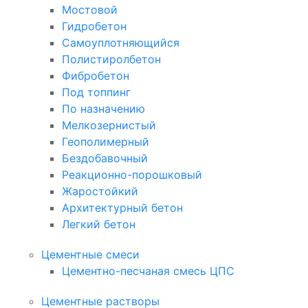
Мостовой
Гидробетон
Самоуплотняющийся
Полистиролбетон
Фибробетон
Под топпинг
По назначению
Мелкозернистый
Геополимерный
Бездобавочный
Реакционно-порошковый
Жаростойкий
Архитектурный бетон
Легкий бетон
Цементные смеси
Цементно-песчаная смесь ЦПС
Цементные растворы