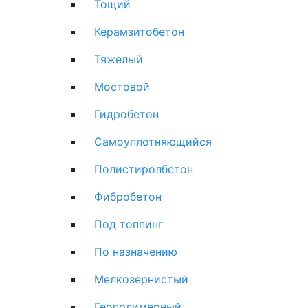
Тощий
Керамзитобетон
Тяжелый
Мостовой
Гидробетон
Самоуплотняющийся
Полистиролбетон
Фибробетон
Под топпинг
По назначению
Мелкозернистый
Геополимерный