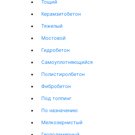
Тощий
Керамзитобетон
Тяжелый
Мостовой
Гидробетон
Самоуплотняющийся
Полистиролбетон
Фибробетон
Под топпинг
По назначению
Мелкозернистый
Геополимерный