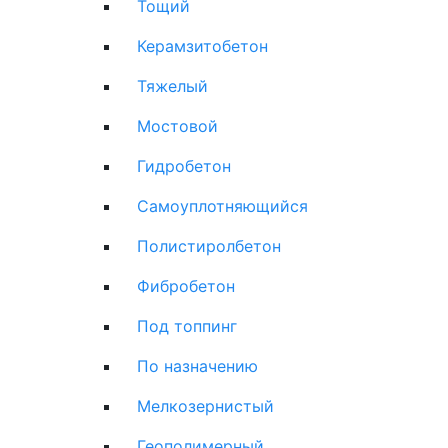
Тощий
Керамзитобетон
Тяжелый
Мостовой
Гидробетон
Самоуплотняющийся
Полистиролбетон
Фибробетон
Под топпинг
По назначению
Мелкозернистый
Геополимерный