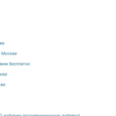
ве
в Москве
авим бесплатно
скве
кве
 добавим противоморозную добавку!