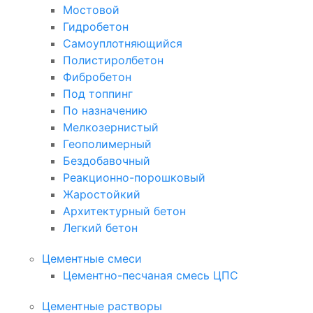
Мостовой
Гидробетон
Самоуплотняющийся
Полистиролбетон
Фибробетон
Под топпинг
По назначению
Мелкозернистый
Геополимерный
Бездобавочный
Реакционно-порошковый
Жаростойкий
Архитектурный бетон
Легкий бетон
Цементные смеси
Цементно-песчаная смесь ЦПС
Цементные растворы