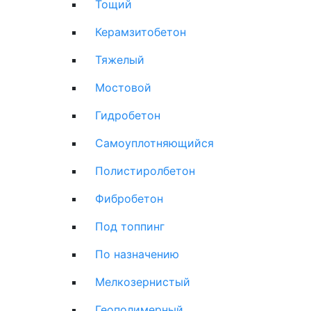
Тощий
Керамзитобетон
Тяжелый
Мостовой
Гидробетон
Самоуплотняющийся
Полистиролбетон
Фибробетон
Под топпинг
По назначению
Мелкозернистый
Геополимерный