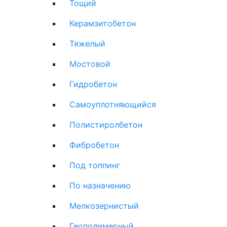
Тощий
Керамзитобетон
Тяжелый
Мостовой
Гидробетон
Самоуплотняющийся
Полистиролбетон
Фибробетон
Под топпинг
По назначению
Мелкозернистый
Геополимерный