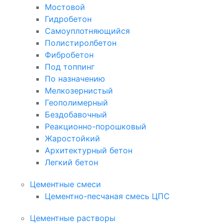
Мостовой
Гидробетон
Самоуплотняющийся
Полистиролбетон
Фибробетон
Под топпинг
По назначению
Мелкозернистый
Геополимерный
Бездобавочный
Реакционно-порошковый
Жаростойкий
Архитектурный бетон
Легкий бетон
Цементные смеси
Цементно-песчаная смесь ЦПС
Цементные растворы