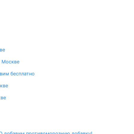
ве
в Москве
авим бесплатно
скве
кве
 добавим противоморозную добавку!