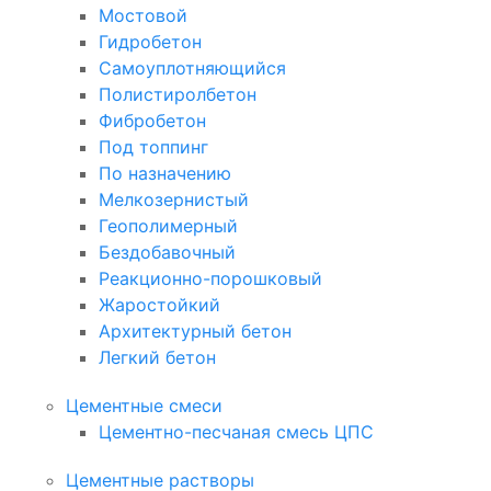
Мостовой
Гидробетон
Самоуплотняющийся
Полистиролбетон
Фибробетон
Под топпинг
По назначению
Мелкозернистый
Геополимерный
Бездобавочный
Реакционно-порошковый
Жаростойкий
Архитектурный бетон
Легкий бетон
Цементные смеси
Цементно-песчаная смесь ЦПС
Цементные растворы