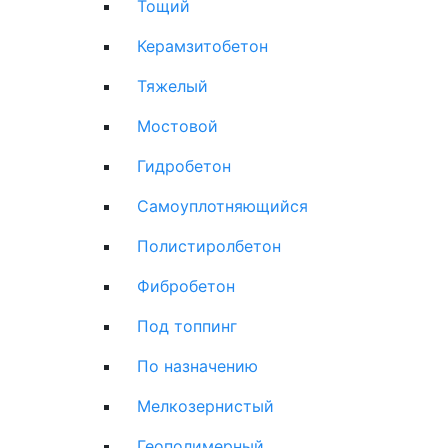
Тощий
Керамзитобетон
Тяжелый
Мостовой
Гидробетон
Самоуплотняющийся
Полистиролбетон
Фибробетон
Под топпинг
По назначению
Мелкозернистый
Геополимерный