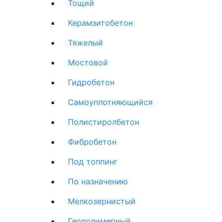
Тощий
Керамзитобетон
Тяжелый
Мостовой
Гидробетон
Самоуплотняющийся
Полистиролбетон
Фибробетон
Под топпинг
По назначению
Мелкозернистый
Геополимерный