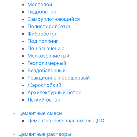
Мостовой
Гидробетон
Самоуплотняющийся
Полистиролбетон
Фибробетон
Под топпинг
По назначению
Мелкозернистый
Геополимерный
Бездобавочный
Реакционно-порошковый
Жаростойкий
Архитектурный бетон
Легкий бетон
Цементные смеси
Цементно-песчаная смесь ЦПС
Цементные растворы