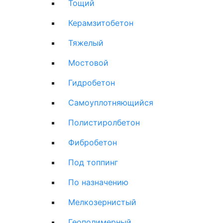
Тощий
Керамзитобетон
Тяжелый
Мостовой
Гидробетон
Самоуплотняющийся
Полистиролбетон
Фибробетон
Под топпинг
По назначению
Мелкозернистый
Геополимерный