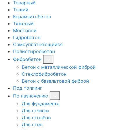
Товарный
Тощий
Керамзитобетон
Тяжелый
Мостовой
Гидробетон
Самоуплотняющийся
Полистиролбетон
Фибробетон
Бетон с металлической фиброй
Стеклофибробетон
Бетон с базальтовой фиброй
Под топпинг
По назначению
Для фундамента
Для стяжки
Для столбов
Для стен