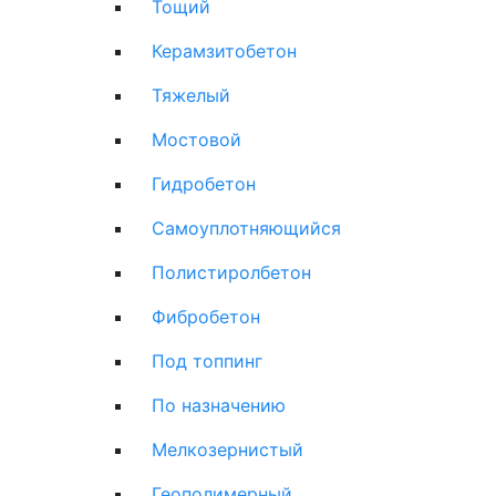
Тощий
Керамзитобетон
Тяжелый
Мостовой
Гидробетон
Самоуплотняющийся
Полистиролбетон
Фибробетон
Под топпинг
По назначению
Мелкозернистый
Геополимерный