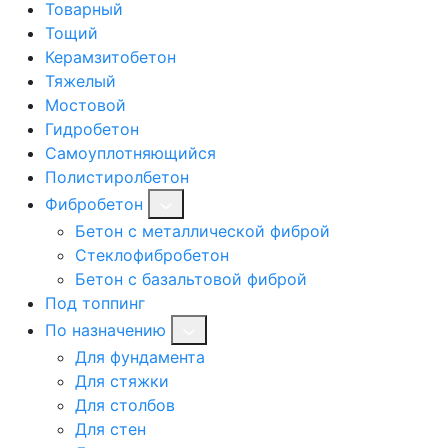
Товарный
Тощий
Керамзитобетон
Тяжелый
Мостовой
Гидробетон
Самоуплотняющийся
Полистиролбетон
Фибробетон
Бетон с металлической фиброй
Стеклофибробетон
Бетон с базальтовой фиброй
Под топпинг
По назначению
Для фундамента
Для стяжки
Для столбов
Для стен