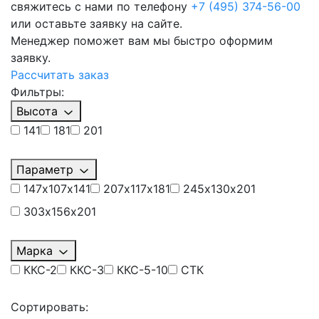
свяжитесь с нами по телефону
+7 (495) 374-56-00
или оставьте заявку на сайте.
Менеджер поможет вам мы быстро оформим
заявку.
Рассчитать заказ
Фильтры:
Высота
141
181
201
Параметр
147х107х141
207х117х181
245х130х201
303х156х201
Марка
ККС-2
ККС-3
ККС-5-10
СТК
Сортировать: