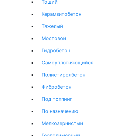
Тощий
Керамзитобетон
Тяжелый
Мостовой
Гидробетон
Самоуплотняющийся
Полистиролбетон
Фибробетон
Под топпинг
По назначению
Мелкозернистый
Геополимерный