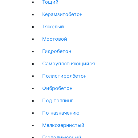
Тощий
Керамзитобетон
Тяжелый
Мостовой
Гидробетон
Самоуплотняющийся
Полистиролбетон
Фибробетон
Под топпинг
По назначению
Мелкозернистый
Геополимерный