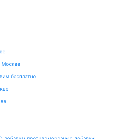
ве
в Москве
авим бесплатно
скве
кве
 добавим противоморозную добавку!