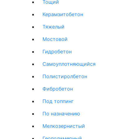
Тощий
Керамзитобетон
Тяжелый
Мостовой
Гидробетон
Самоуплотняющийся
Полистиролбетон
Фибробетон
Под топпинг
По назначению
Мелкозернистый
Геополимерный