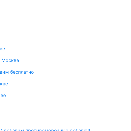
ве
в Москве
авим бесплатно
скве
кве
 добавим противоморозную добавку!