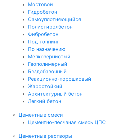
Мостовой
Гидробетон
Самоуплотняющийся
Полистиролбетон
Фибробетон
Под топпинг
По назначению
Мелкозернистый
Геополимерный
Бездобавочный
Реакционно-порошковый
Жаростойкий
Архитектурный бетон
Легкий бетон
Цементные смеси
Цементно-песчаная смесь ЦПС
Цементные растворы