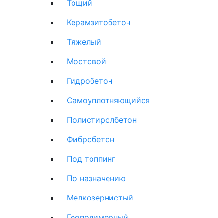
Тощий
Керамзитобетон
Тяжелый
Мостовой
Гидробетон
Самоуплотняющийся
Полистиролбетон
Фибробетон
Под топпинг
По назначению
Мелкозернистый
Геополимерный