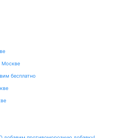
ве
в Москве
авим бесплатно
скве
кве
 добавим противоморозную добавку!