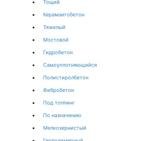
Тощий
Керамзитобетон
Тяжелый
Мостовой
Гидробетон
Самоуплотняющийся
Полистиролбетон
Фибробетон
Под топпинг
По назначению
Мелкозернистый
Геополимерный