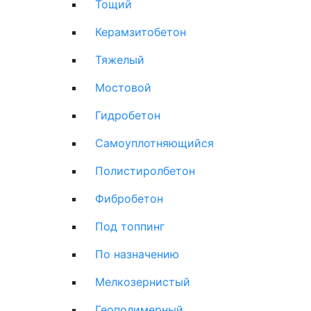
Тощий
Керамзитобетон
Тяжелый
Мостовой
Гидробетон
Самоуплотняющийся
Полистиролбетон
Фибробетон
Под топпинг
По назначению
Мелкозернистый
Геополимерный