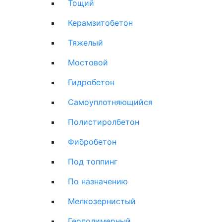
Тощий
Керамзитобетон
Тяжелый
Мостовой
Гидробетон
Самоуплотняющийся
Полистиролбетон
Фибробетон
Под топпинг
По назначению
Мелкозернистый
Геополимерный