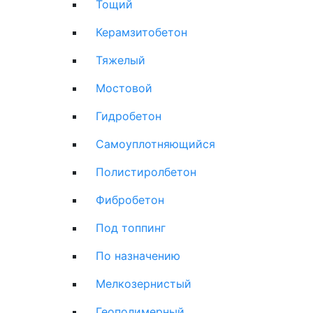
Тощий
Керамзитобетон
Тяжелый
Мостовой
Гидробетон
Самоуплотняющийся
Полистиролбетон
Фибробетон
Под топпинг
По назначению
Мелкозернистый
Геополимерный