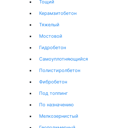
Тощий
Керамзитобетон
Тяжелый
Мостовой
Гидробетон
Самоуплотняющийся
Полистиролбетон
Фибробетон
Под топпинг
По назначению
Мелкозернистый
Геополимерный