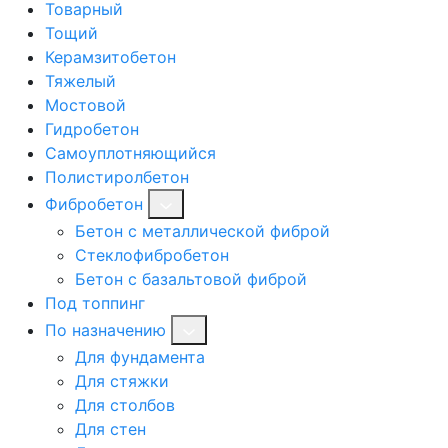
Товарный
Тощий
Керамзитобетон
Тяжелый
Мостовой
Гидробетон
Самоуплотняющийся
Полистиролбетон
Фибробетон
Бетон с металлической фиброй
Стеклофибробетон
Бетон с базальтовой фиброй
Под топпинг
По назначению
Для фундамента
Для стяжки
Для столбов
Для стен