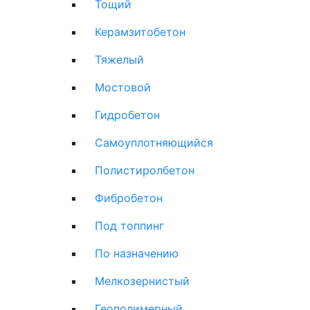
Тощий
Керамзитобетон
Тяжелый
Мостовой
Гидробетон
Самоуплотняющийся
Полистиролбетон
Фибробетон
Под топпинг
По назначению
Мелкозернистый
Геополимерный