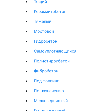
Тощий
Керамзитобетон
Тяжелый
Мостовой
Гидробетон
Самоуплотняющийся
Полистиролбетон
Фибробетон
Под топпинг
По назначению
Мелкозернистый
Геополимерный