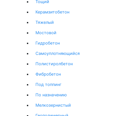
Тощий
Керамзитобетон
Тяжелый
Мостовой
Гидробетон
Самоуплотняющийся
Полистиролбетон
Фибробетон
Под топпинг
По назначению
Мелкозернистый
Геополимерный