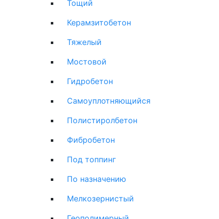
Тощий
Керамзитобетон
Тяжелый
Мостовой
Гидробетон
Самоуплотняющийся
Полистиролбетон
Фибробетон
Под топпинг
По назначению
Мелкозернистый
Геополимерный