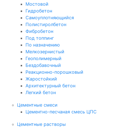
Мостовой
Гидробетон
Самоуплотняющийся
Полистиролбетон
Фибробетон
Под топпинг
По назначению
Мелкозернистый
Геополимерный
Бездобавочный
Реакционно-порошковый
Жаростойкий
Архитектурный бетон
Легкий бетон
Цементные смеси
Цементно-песчаная смесь ЦПС
Цементные растворы