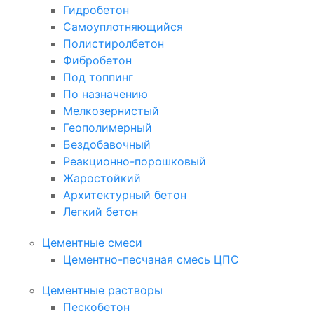
Гидробетон
Самоуплотняющийся
Полистиролбетон
Фибробетон
Под топпинг
По назначению
Мелкозернистый
Геополимерный
Бездобавочный
Реакционно-порошковый
Жаростойкий
Архитектурный бетон
Легкий бетон
Цементные смеси
Цементно-песчаная смесь ЦПС
Цементные растворы
Пескобетон