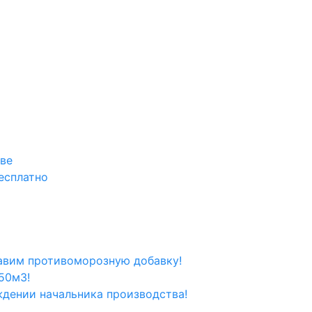
кве
есплатно
вим противоморозную добавку!
50м3!
ждении начальника производства!