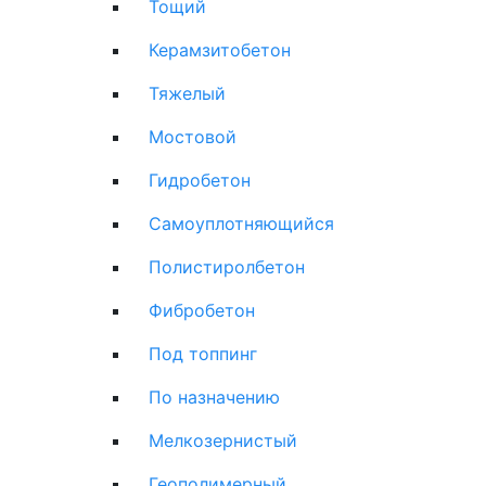
Тощий
Керамзитобетон
Тяжелый
Мостовой
Гидробетон
Самоуплотняющийся
Полистиролбетон
Фибробетон
Под топпинг
По назначению
Мелкозернистый
Геополимерный