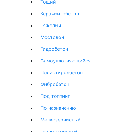
Тощий
Керамзитобетон
Тяжелый
Мостовой
Гидробетон
Самоуплотняющийся
Полистиролбетон
Фибробетон
Под топпинг
По назначению
Мелкозернистый
Геополимерный