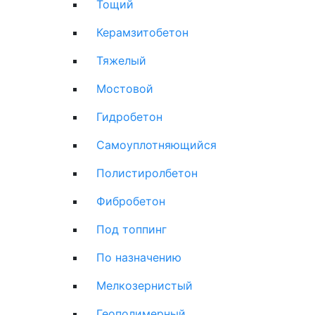
Тощий
Керамзитобетон
Тяжелый
Мостовой
Гидробетон
Самоуплотняющийся
Полистиролбетон
Фибробетон
Под топпинг
По назначению
Мелкозернистый
Геополимерный