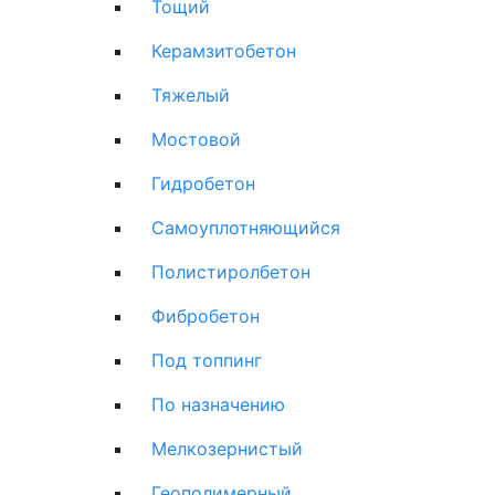
Тощий
Керамзитобетон
Тяжелый
Мостовой
Гидробетон
Самоуплотняющийся
Полистиролбетон
Фибробетон
Под топпинг
По назначению
Мелкозернистый
Геополимерный