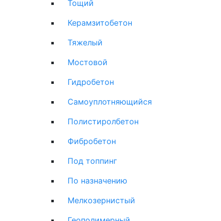
Тощий
Керамзитобетон
Тяжелый
Мостовой
Гидробетон
Самоуплотняющийся
Полистиролбетон
Фибробетон
Под топпинг
По назначению
Мелкозернистый
Геополимерный