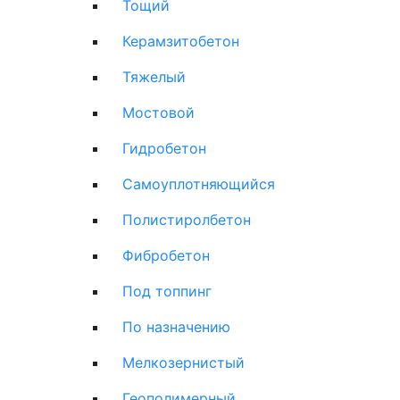
Тощий
Керамзитобетон
Тяжелый
Мостовой
Гидробетон
Самоуплотняющийся
Полистиролбетон
Фибробетон
Под топпинг
По назначению
Мелкозернистый
Геополимерный