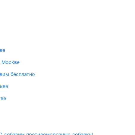
ве
в Москве
авим бесплатно
скве
кве
 добавим противоморозную добавку!