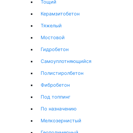
Тощий
Керамзитобетон
Тяжелый
Мостовой
Гидробетон
Самоуплотняющийся
Полистиролбетон
Фибробетон
Под топпинг
По назначению
Мелкозернистый
Геополимерный