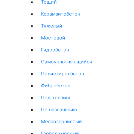
Тощий
Керамзитобетон
Тяжелый
Мостовой
Гидробетон
Самоуплотняющийся
Полистиролбетон
Фибробетон
Под топпинг
По назначению
Мелкозернистый
Геополимерный