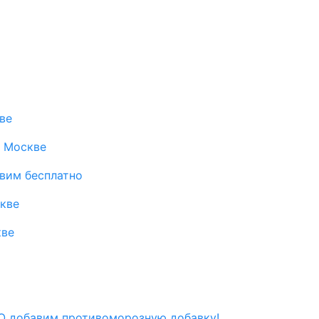
ве
в Москве
авим бесплатно
скве
кве
 добавим противоморозную добавку!