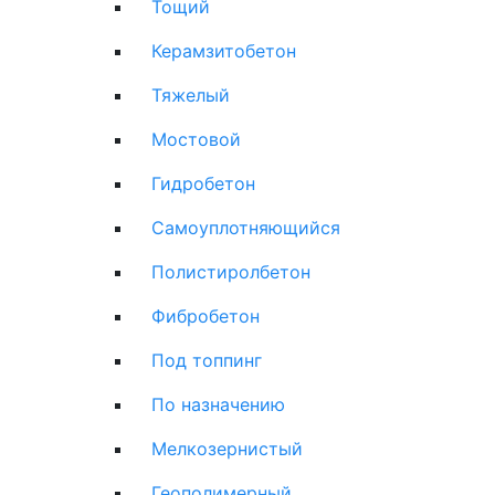
Тощий
Керамзитобетон
Тяжелый
Мостовой
Гидробетон
Самоуплотняющийся
Полистиролбетон
Фибробетон
Под топпинг
По назначению
Мелкозернистый
Геополимерный